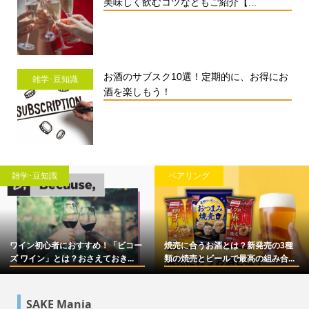
美味しく飲むコツなどもご紹介【...
お酒のサブスク10選！定期的に、お得にお
雑学･豆知識
酒を楽しもう！
雑学･豆知識
ペアリング
ワイン初心者におすすめ！「ビコー
焼売に合うお酒とは？新発売の3種
ズ ワイン」とは？おさえておき...
類の焼売とビールで最高の組み合...
SAKE Mania