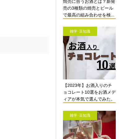
焼売に合うお酒とは？新発
売の3種類の焼売とビール
で最高の組み合わせを検...
雑学･豆知識
【2023年】お酒入りのチ
ョコレート10選をお酒メデ
ィアが本気で選んでみた。
雑学･豆知識