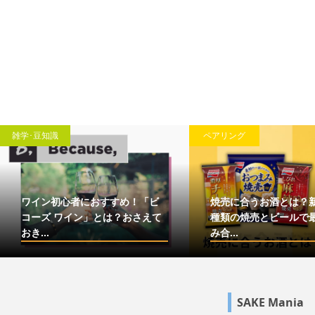
雑学･豆知識
ペアリング
ワイン初心者におすすめ！「ビ
焼売に合うお酒とは？
コーズ ワイン」とは？おさえて
種類の焼売とビールで
おき...
み合...
SAKE Mania