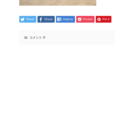
Tweet
Share
Hatena
Pocket
Pin it
コメント:
0