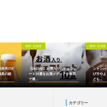
雑学･豆知識
雑学･豆知識
新発売の3
【2023年】お酒入りのチョコレ
シャンパ
最高の組
ート10選をお酒メディアが本気
び方やよ
で選...
ども...
カテゴリー