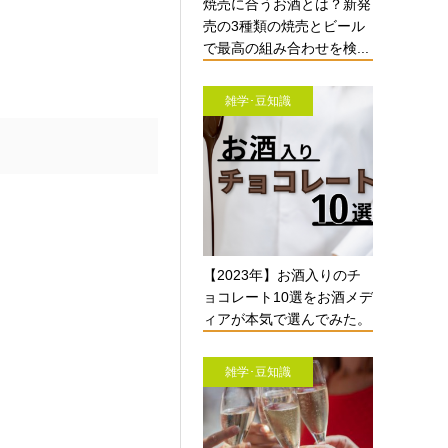
焼売に合うお酒とは？新発
売の3種類の焼売とビール
で最高の組み合わせを検...
雑学･豆知識
【2023年】お酒入りのチ
ョコレート10選をお酒メデ
ィアが本気で選んでみた。
雑学･豆知識