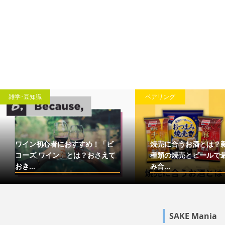
雑学･豆知識
ペアリング
ワイン初心者におすすめ！「ビ
焼売に合うお酒とは？
コーズ ワイン」とは？おさえて
種類の焼売とビールで
おき...
み合...
SAKE Mania