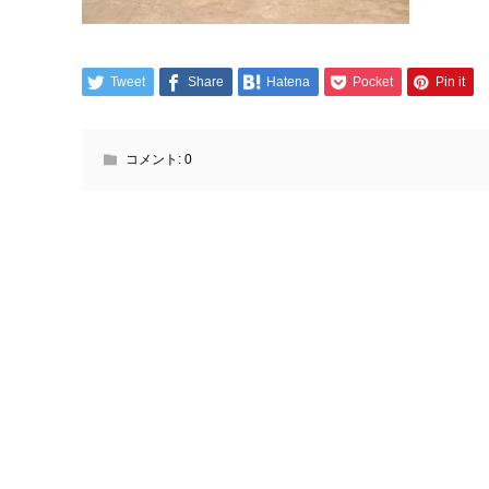
Tweet
Share
Hatena
Pocket
Pin it
コメント:
0