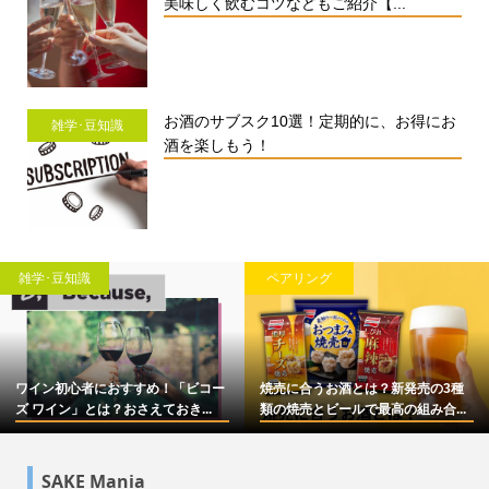
美味しく飲むコツなどもご紹介【...
お酒のサブスク10選！定期的に、お得にお
雑学･豆知識
酒を楽しもう！
雑学･豆知識
ペアリング
ワイン初心者におすすめ！「ビコー
焼売に合うお酒とは？新発売の3種
ズ ワイン」とは？おさえておき...
類の焼売とビールで最高の組み合...
SAKE Mania