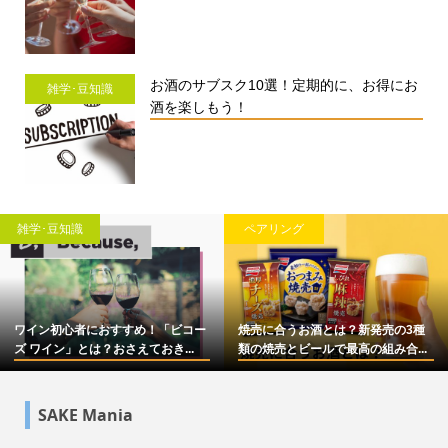
お酒のサブスク10選！定期的に、お得にお
雑学･豆知識
酒を楽しもう！
雑学･豆知識
ペアリング
ワイン初心者におすすめ！「ビコー
焼売に合うお酒とは？新発売の3種
ズ ワイン」とは？おさえておき...
類の焼売とビールで最高の組み合...
SAKE Mania