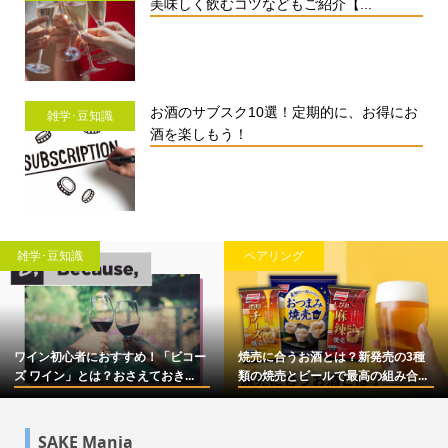
美味しく飲むコツなどもご紹介【...
お酒のサブスク10選！定期的に、お得にお
雑学･豆知識
酒を楽しもう！
雑学･豆知識
ペアリング
ワイン初心者におすすめ！「ビコー
焼売に合うお酒とは？新発売の3種
ズ ワイン」とは？おさえておき...
類の焼売とビールで最高の組み合...
SAKE Mania