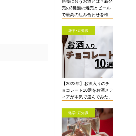
焼売に合うお酒とは？新発
売の3種類の焼売とビール
で最高の組み合わせを検...
雑学･豆知識
【2023年】お酒入りのチ
ョコレート10選をお酒メデ
ィアが本気で選んでみた。
雑学･豆知識