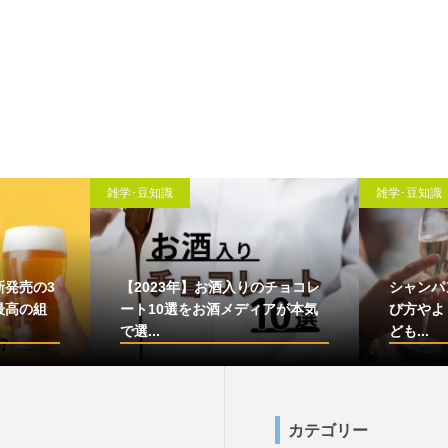
雑学･豆知識
雑学･豆知識
新発売の3
【2023年】お酒入りのチョコレ
シャンパ
最高の組
ート10選をお酒メディアが本気
び方やよ
で選...
ども...
カテゴリー