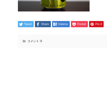
Tweet
Share
Hatena
Pocket
Pin it
コメント:
0