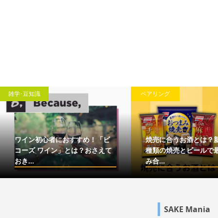
雑学･豆知識
ペアリング
ワイン初心者におすすめ！「ビ
焼売に合うお酒とは？
コーズ ワイン」とは？おさえて
種類の焼売とビールで
おき...
み合...
SAKE Mania