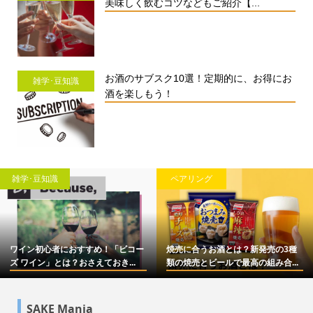
美味しく飲むコツなどもご紹介【...
お酒のサブスク10選！定期的に、お得にお
雑学･豆知識
酒を楽しもう！
雑学･豆知識
ペアリング
ワイン初心者におすすめ！「ビコー
焼売に合うお酒とは？新発売の3種
ズ ワイン」とは？おさえておき...
類の焼売とビールで最高の組み合...
SAKE Mania