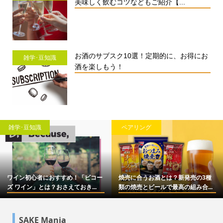
美味しく飲むコツなどもご紹介【...
お酒のサブスク10選！定期的に、お得にお
雑学･豆知識
酒を楽しもう！
雑学･豆知識
ペアリング
ワイン初心者におすすめ！「ビコー
焼売に合うお酒とは？新発売の3種
ズ ワイン」とは？おさえておき...
類の焼売とビールで最高の組み合...
SAKE Mania