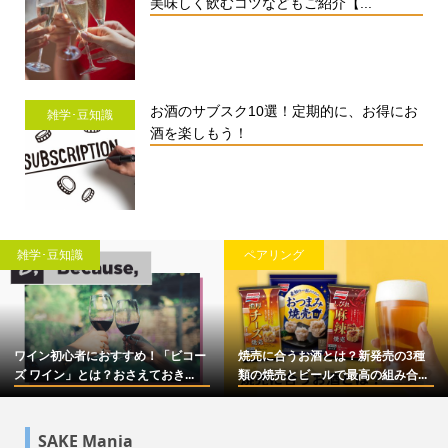
美味しく飲むコツなどもご紹介【...
お酒のサブスク10選！定期的に、お得にお
雑学･豆知識
酒を楽しもう！
雑学･豆知識
ペアリング
ワイン初心者におすすめ！「ビコー
焼売に合うお酒とは？新発売の3種
ズ ワイン」とは？おさえておき...
類の焼売とビールで最高の組み合...
SAKE Mania