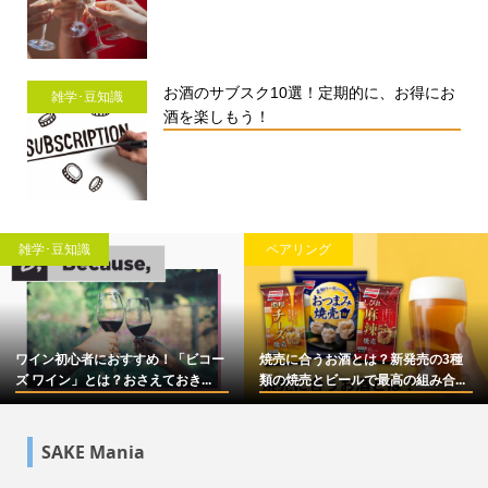
お酒のサブスク10選！定期的に、お得にお
雑学･豆知識
酒を楽しもう！
雑学･豆知識
ペアリング
ワイン初心者におすすめ！「ビコー
焼売に合うお酒とは？新発売の3種
ズ ワイン」とは？おさえておき...
類の焼売とビールで最高の組み合...
SAKE Mania