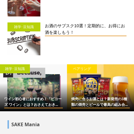
お酒のサブスク10選！定期的に、お得にお
雑学･豆知識
酒を楽しもう！
雑学･豆知識
ペアリング
ワイン初心者におすすめ！「ビコー
焼売に合うお酒とは？新発売の3種
ズ ワイン」とは？おさえておき...
類の焼売とビールで最高の組み合...
SAKE Mania