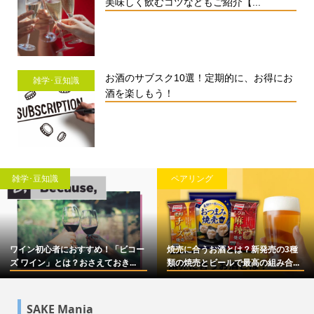
美味しく飲むコツなどもご紹介【...
お酒のサブスク10選！定期的に、お得にお
雑学･豆知識
酒を楽しもう！
雑学･豆知識
ペアリング
ワイン初心者におすすめ！「ビコー
焼売に合うお酒とは？新発売の3種
ズ ワイン」とは？おさえておき...
類の焼売とビールで最高の組み合...
SAKE Mania