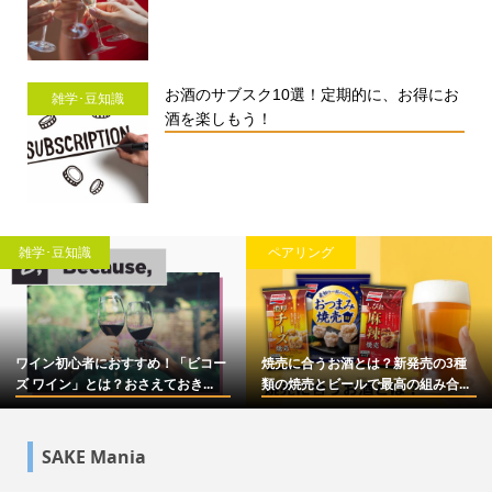
お酒のサブスク10選！定期的に、お得にお
雑学･豆知識
酒を楽しもう！
雑学･豆知識
ペアリング
ワイン初心者におすすめ！「ビコー
焼売に合うお酒とは？新発売の3種
ズ ワイン」とは？おさえておき...
類の焼売とビールで最高の組み合...
SAKE Mania