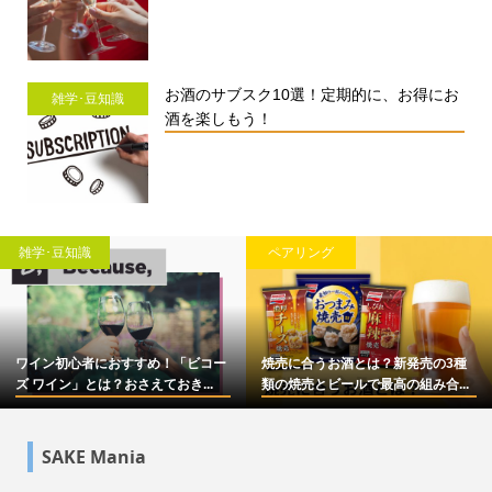
お酒のサブスク10選！定期的に、お得にお
雑学･豆知識
酒を楽しもう！
雑学･豆知識
ペアリング
ワイン初心者におすすめ！「ビコー
焼売に合うお酒とは？新発売の3種
ズ ワイン」とは？おさえておき...
類の焼売とビールで最高の組み合...
SAKE Mania