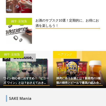
お酒のサブスク10選！定期的に、お得にお
雑学･豆知識
酒を楽しもう！
雑学･豆知識
ペアリング
ワイン初心者におすすめ！「ビコー
焼売に合うお酒とは？新発売の3種
ズ ワイン」とは？おさえておき...
類の焼売とビールで最高の組み合...
SAKE Mania