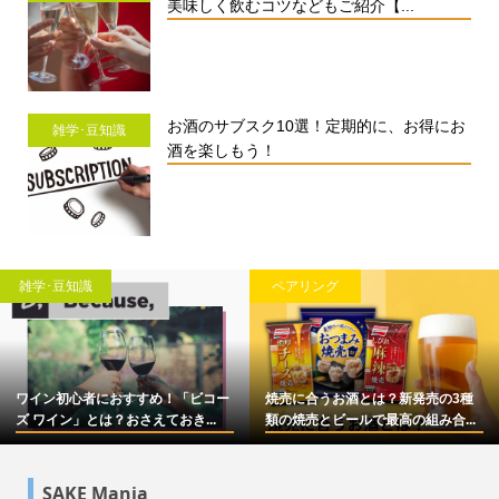
美味しく飲むコツなどもご紹介【...
お酒のサブスク10選！定期的に、お得にお
雑学･豆知識
酒を楽しもう！
雑学･豆知識
ペアリング
ワイン初心者におすすめ！「ビコー
焼売に合うお酒とは？新発売の3種
ズ ワイン」とは？おさえておき...
類の焼売とビールで最高の組み合...
SAKE Mania