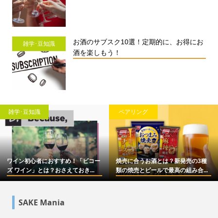
お酒のサブスク10選！定期的に、お得にお
雑学･豆知識
酒を楽しもう！
雑学･豆知識
ペアリング
ワイン初心者におすすめ！「ビコー
焼売に合うお酒とは？新発売の3種
ズ ワイン」とは？おさえておき...
類の焼売とビールで最高の組み合...
SAKE Mania