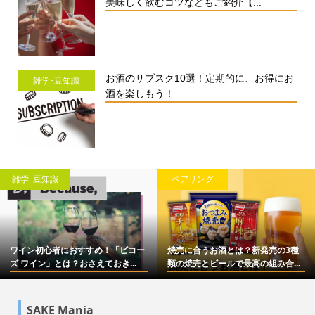
美味しく飲むコツなどもご紹介【...
お酒のサブスク10選！定期的に、お得にお
雑学･豆知識
酒を楽しもう！
雑学･豆知識
ペアリング
ワイン初心者におすすめ！「ビコー
焼売に合うお酒とは？新発売の3種
ズ ワイン」とは？おさえておき...
類の焼売とビールで最高の組み合...
SAKE Mania