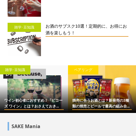
お酒のサブスク10選！定期的に、お得にお
雑学･豆知識
酒を楽しもう！
雑学･豆知識
ペアリング
ワイン初心者におすすめ！「ビコー
焼売に合うお酒とは？新発売の3種
ズ ワイン」とは？おさえておき...
類の焼売とビールで最高の組み合...
SAKE Mania