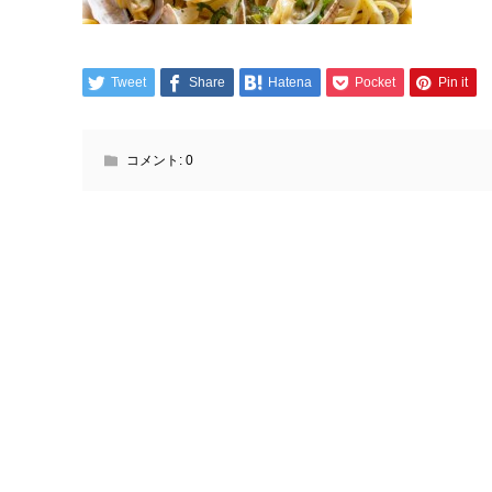
Tweet
Share
Hatena
Pocket
Pin it
コメント:
0