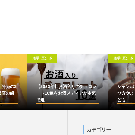
雑学･豆知識
雑学･豆知識
新発売の3
【2023年】お酒入りのチョコレ
シャンパ
最高の組
ート10選をお酒メディアが本気
び方やよ
で選...
ども...
カテゴリー