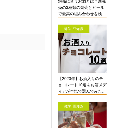
焼売に合うお酒とは？新発
売の3種類の焼売とビール
で最高の組み合わせを検...
雑学･豆知識
【2023年】お酒入りのチ
ョコレート10選をお酒メデ
ィアが本気で選んでみた。
雑学･豆知識