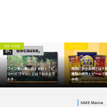
雑学･豆知識
ペアリング
ワイン初心者におすすめ！「ビ
焼売に合うお酒とは？
コーズ ワイン」とは？おさえて
種類の焼売とビールで
おき...
み合...
SAKE Mania