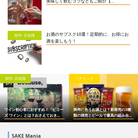
美味しく飲むコツなどもご紹介【...
お酒のサブスク10選！定期的に、お得にお
雑学･豆知識
酒を楽しもう！
雑学･豆知識
ペアリング
ワイン初心者におすすめ！「ビコー
焼売に合うお酒とは？新発売の3種
ズ ワイン」とは？おさえておき...
類の焼売とビールで最高の組み合...
SAKE Mania