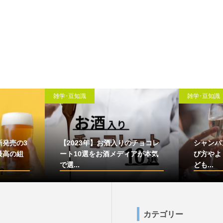
雑学･豆知識
雑学･豆知識
新発売の3
【2023年】お酒入りのチョコレ
シャンパ
最高の組
ート10選をお酒メディアが本気
び方やよ
で選...
ども...
カテゴリー