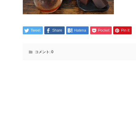
Tweet
Share
Hatena
Pocket
Pin it
コメント:
0