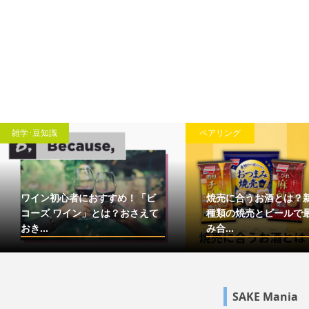
雑学･豆知識
ペアリング
ワイン初心者におすすめ！「ビ
焼売に合うお酒とは？
コーズ ワイン」とは？おさえて
種類の焼売とビールで
おき...
み合...
SAKE Mania