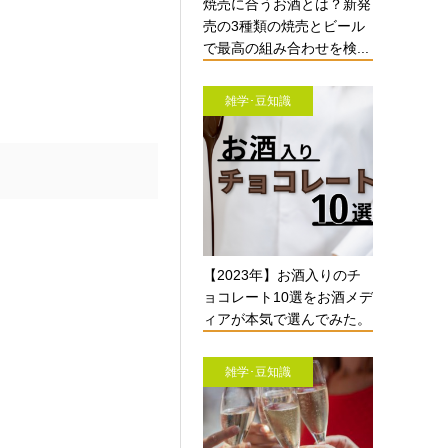
焼売に合うお酒とは？新発
売の3種類の焼売とビール
で最高の組み合わせを検...
雑学･豆知識
【2023年】お酒入りのチ
ョコレート10選をお酒メデ
ィアが本気で選んでみた。
雑学･豆知識