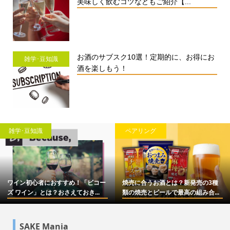
美味しく飲むコツなどもご紹介【...
お酒のサブスク10選！定期的に、お得にお
雑学･豆知識
酒を楽しもう！
雑学･豆知識
ペアリング
ワイン初心者におすすめ！「ビコー
焼売に合うお酒とは？新発売の3種
ズ ワイン」とは？おさえておき...
類の焼売とビールで最高の組み合...
SAKE Mania