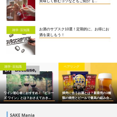
美味しく飲むコツなどもご紹介【...
お酒のサブスク10選！定期的に、お得にお
雑学･豆知識
酒を楽しもう！
雑学･豆知識
ペアリング
ワイン初心者におすすめ！「ビコー
焼売に合うお酒とは？新発売の3種
ズ ワイン」とは？おさえておき...
類の焼売とビールで最高の組み合...
SAKE Mania