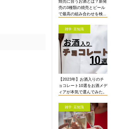
焼売に合うお酒とは？新発
売の3種類の焼売とビール
で最高の組み合わせを検...
雑学･豆知識
【2023年】お酒入りのチ
ョコレート10選をお酒メデ
ィアが本気で選んでみた。
雑学･豆知識