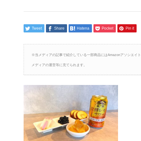
Tweet
Share
Hatena
Pocket
Pin it
※当メディアの記事で紹介している一部商品にはAmazonアソシエ
メディアの運営等に充てられます。