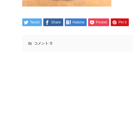
Tweet
Share
Hatena
Pocket
Pin it
コメント:
0