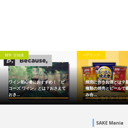
雑学･豆知識
ペアリング
ワイン初心者におすすめ！「ビ
焼売に合うお酒とは？
コーズ ワイン」とは？おさえて
種類の焼売とビールで
おき...
み合...
SAKE Mania