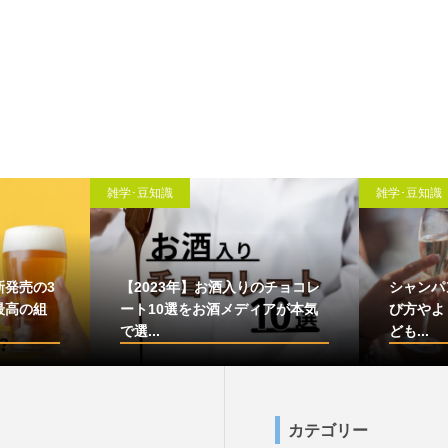
雑学･豆知識
雑学･豆知識
新発売の3
【2023年】お酒入りのチョコレ
シャンパ
最高の組
ート10選をお酒メディアが本気
び方やよ
で選...
ども...
カテゴリー