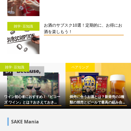
お酒のサブスク10選！定期的に、お得にお
雑学･豆知識
酒を楽しもう！
雑学･豆知識
ペアリング
ワイン初心者におすすめ！「ビコー
焼売に合うお酒とは？新発売の3種
ズ ワイン」とは？おさえておき...
類の焼売とビールで最高の組み合...
SAKE Mania