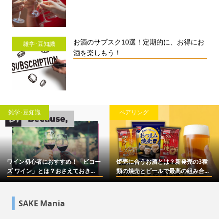
お酒のサブスク10選！定期的に、お得にお
雑学･豆知識
酒を楽しもう！
雑学･豆知識
ペアリング
ワイン初心者におすすめ！「ビコー
焼売に合うお酒とは？新発売の3種
ズ ワイン」とは？おさえておき...
類の焼売とビールで最高の組み合...
SAKE Mania