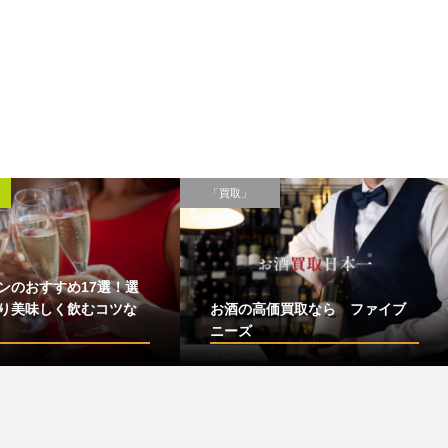
「買取」
ンのおすすめ17選！選
り美味しく飲むコツな
お酒の高価買取なら ファイブ
ニーズ