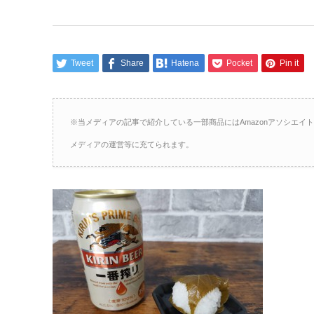
Tweet
Share
Hatena
Pocket
Pin it
※当メディアの記事で紹介している一部商品にはAmazonアソシエ
メディアの運営等に充てられます。