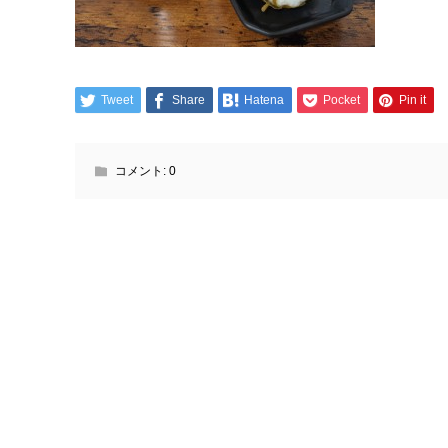
Tweet
Share
Hatena
Pocket
Pin it
コメント:
0