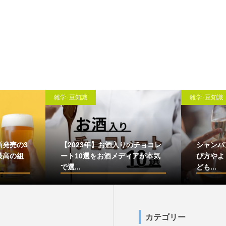
雑学･豆知識
雑学･豆知識
新発売の3
【2023年】お酒入りのチョコレ
シャンパ
最高の組
ート10選をお酒メディアが本気
び方やよ
で選...
ども...
カテゴリー