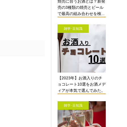
焼売に合うお酒とは？新発
売の3種類の焼売とビール
で最高の組み合わせを検...
雑学･豆知識
【2023年】お酒入りのチ
ョコレート10選をお酒メデ
ィアが本気で選んでみた。
雑学･豆知識