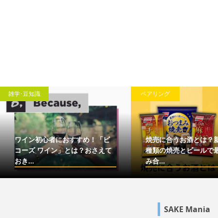
雑学･豆知識
ペアリング
ワイン初心者におすすめ！「ビ
焼売に合うお酒とは？
コーズ ワイン」とは？おさえて
種類の焼売とビールで
おき...
み合...
SAKE Mania