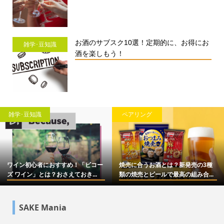
お酒のサブスク10選！定期的に、お得にお
雑学･豆知識
酒を楽しもう！
雑学･豆知識
ペアリング
ワイン初心者におすすめ！「ビコー
焼売に合うお酒とは？新発売の3種
ズ ワイン」とは？おさえておき...
類の焼売とビールで最高の組み合...
SAKE Mania