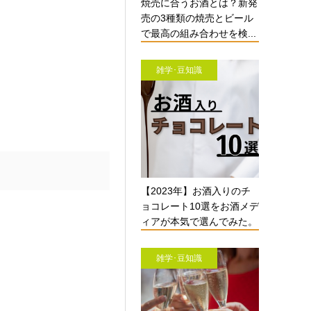
焼売に合うお酒とは？新発
売の3種類の焼売とビール
で最高の組み合わせを検...
雑学･豆知識
【2023年】お酒入りのチ
ョコレート10選をお酒メデ
ィアが本気で選んでみた。
雑学･豆知識