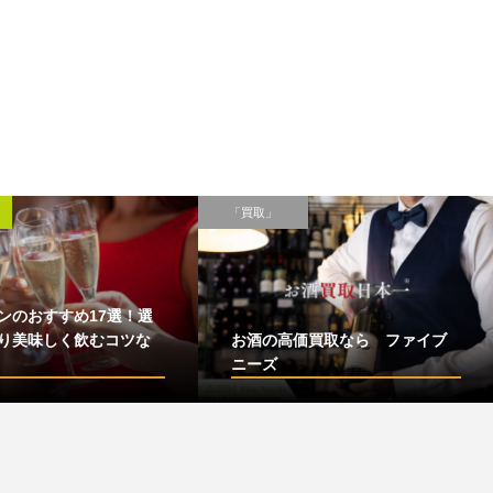
雑学･豆知識
ペアリン
』のおすす
お酒のおすすめ買取業者5選！ウ
パスタ
や選び方、
イスキーやワインなどを高く売
銘柄紹
るポ...
選ぶ...