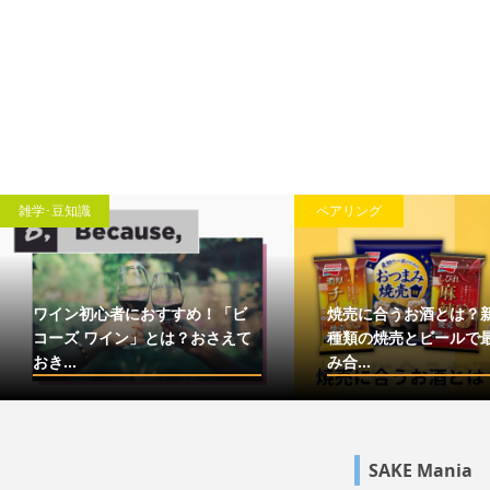
識
「買取」
パンのおすすめ17選！選
より美味しく飲むコツな
お酒の高価買取なら ファイブ
ニーズ
SAKE Mania