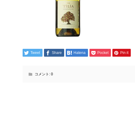
Tweet
Share
Hatena
Pocket
Pin it
コメント:
0