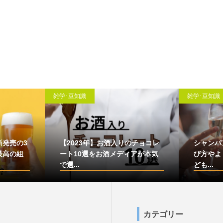
雑学･豆知識
雑学･豆知識
名門『ルイ・ジャド
お酒のサブスク10選！定期的
めワイン11選！特徴
に、お得にお酒を楽しもう！
合わ...
カテゴリー