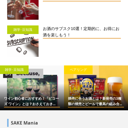
お酒のサブスク10選！定期的に、お得にお
雑学･豆知識
酒を楽しもう！
雑学･豆知識
ペアリング
ワイン初心者におすすめ！「ビコー
焼売に合うお酒とは？新発売の3種
ズ ワイン」とは？おさえておき...
類の焼売とビールで最高の組み合...
SAKE Mania