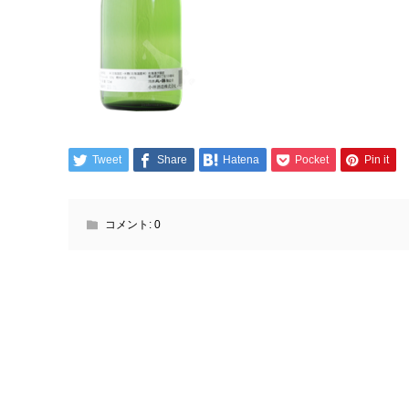
Tweet
Share
Hatena
Pocket
Pin it
コメント:
0