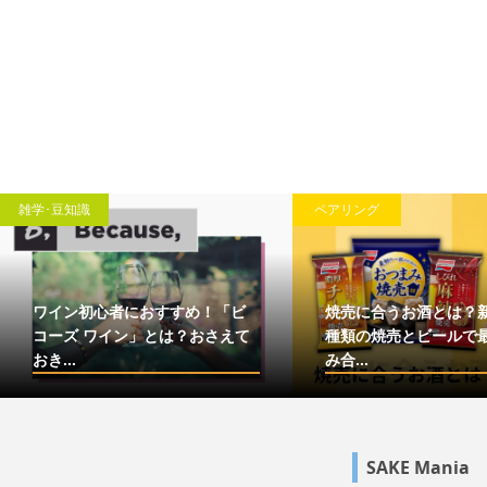
雑学･豆知識
ペアリング
ワイン初心者におすすめ！「ビ
焼売に合うお酒とは？
コーズ ワイン」とは？おさえて
種類の焼売とビールで
おき...
み合...
SAKE Mania