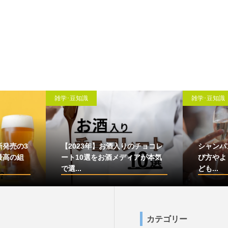
雑学･豆知識
雑学･豆知識
新発売の3
【2023年】お酒入りのチョコレ
シャンパ
最高の組
ート10選をお酒メディアが本気
び方やよ
で選...
ども...
カテゴリー