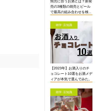
焼売に合うお酒とは？新発
売の3種類の焼売とビール
で最高の組み合わせを検...
雑学･豆知識
【2023年】お酒入りのチ
ョコレート10選をお酒メデ
ィアが本気で選んでみた。
雑学･豆知識