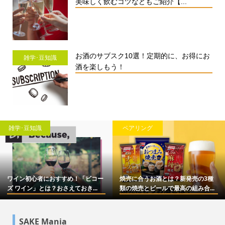
美味しく飲むコツなどもご紹介【...
お酒のサブスク10選！定期的に、お得にお
雑学･豆知識
酒を楽しもう！
雑学･豆知識
ペアリング
ワイン初心者におすすめ！「ビコー
焼売に合うお酒とは？新発売の3種
ズ ワイン」とは？おさえておき...
類の焼売とビールで最高の組み合...
SAKE Mania