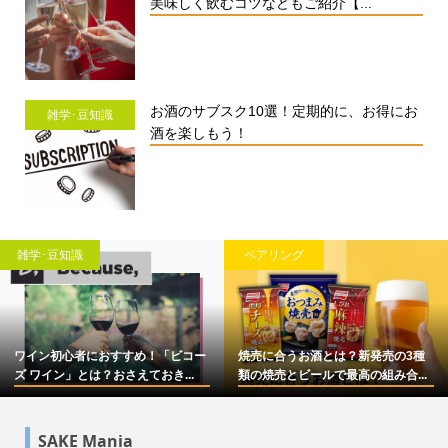
美味しく飲むコツなどもご紹介【...
お酒のサブスク10選！定期的に、お得にお
雑学･豆知識
酒を楽しもう！
雑学･豆知識
ペアリング
ワイン初心者におすすめ！「ビコー
焼売に合うお酒とは？新発売の3種
ズ ワイン」とは？おさえておき...
類の焼売とビールで最高の組み合...
SAKE Mania