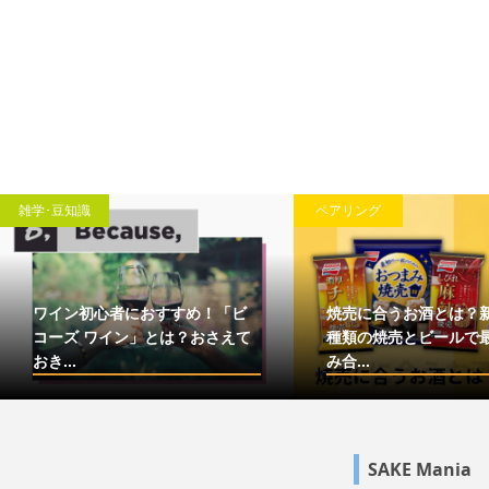
雑学･豆知識
ペアリング
ワイン初心者におすすめ！「ビ
焼売に合うお酒とは？
コーズ ワイン」とは？おさえて
種類の焼売とビールで
おき...
み合...
SAKE Mania