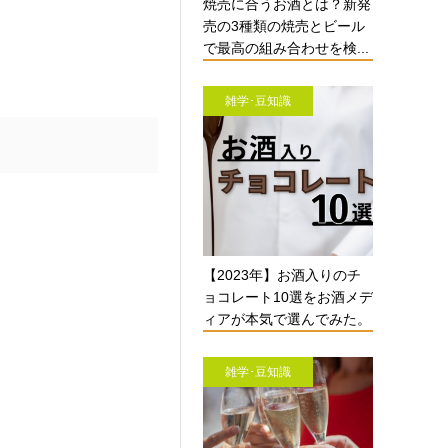
焼売に合うお酒とは？新発
売の3種類の焼売とビール
で最高の組み合わせを検...
雑学･豆知識
【2023年】お酒入りのチ
ョコレート10選をお酒メデ
ィアが本気で選んでみた。
雑学･豆知識