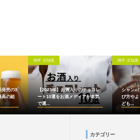
雑学･豆知識
雑学･豆知識
新発売の3
【2023年】お酒入りのチョコレ
シャンパ
最高の組
ート10選をお酒メディアが本気
び方やよ
で選...
ども...
カテゴリー