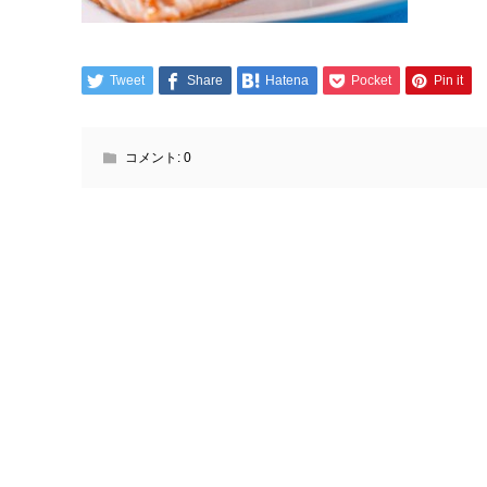
Tweet
Share
Hatena
Pocket
Pin it
コメント:
0