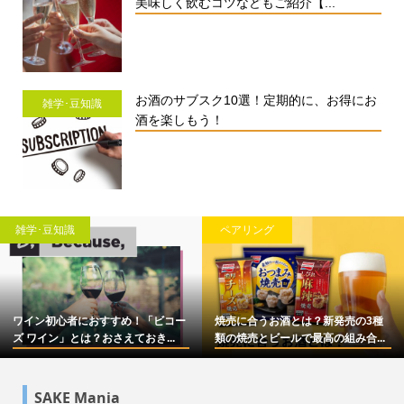
美味しく飲むコツなどもご紹介【...
お酒のサブスク10選！定期的に、お得にお
雑学･豆知識
酒を楽しもう！
雑学･豆知識
ペアリング
ワイン初心者におすすめ！「ビコー
焼売に合うお酒とは？新発売の3種
ズ ワイン」とは？おさえておき...
類の焼売とビールで最高の組み合...
SAKE Mania