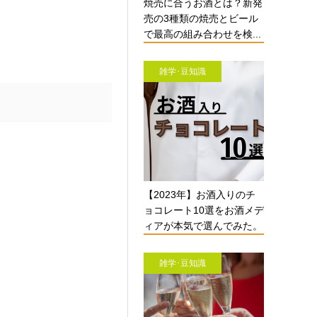
焼売に合うお酒とは？新発
売の3種類の焼売とビール
で最高の組み合わせを検...
雑学･豆知識
【2023年】お酒入りのチ
ョコレート10選をお酒メデ
ィアが本気で選んでみた。
雑学･豆知識