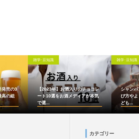
雑学･豆知識
雑学･豆知識
新発売の3
【2023年】お酒入りのチョコレ
シャンパ
最高の組
ート10選をお酒メディアが本気
び方やよ
で選...
ども...
カテゴリー