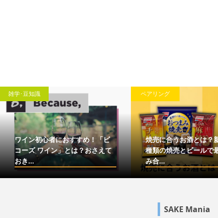
雑学･豆知識
ペアリング
ワイン初心者におすすめ！「ビ
焼売に合うお酒とは？
コーズ ワイン」とは？おさえて
種類の焼売とビールで
おき...
み合...
SAKE Mania