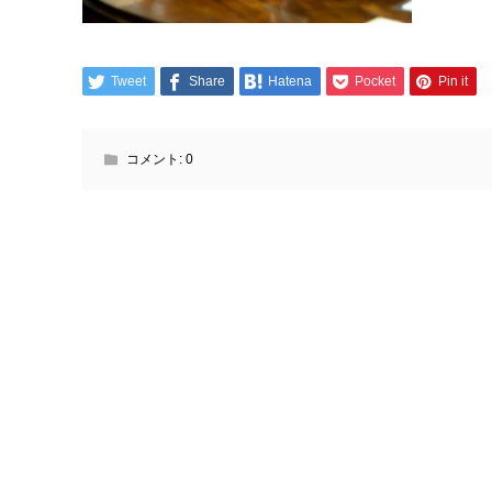
Tweet
Share
Hatena
Pocket
Pin it
コメント:
0