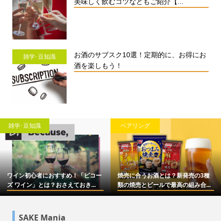
美味しく飲むコツなどもご紹介【...
お酒のサブスク10選！定期的に、お得にお
雑学･豆知識
酒を楽しもう！
雑学･豆知識
ペアリング
ワイン初心者におすすめ！「ビコー
焼売に合うお酒とは？新発売の3種
ズ ワイン」とは？おさえておき...
類の焼売とビールで最高の組み合...
SAKE Mania