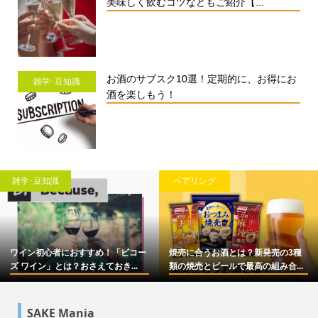
美味しく飲むコツなどもご紹介【...
お酒のサブスク10選！定期的に、お得にお
雑学･豆知識
酒を楽しもう！
雑学･豆知識
ペアリング
ワイン初心者におすすめ！「ビコー
焼売に合うお酒とは？新発売の3種
ズ ワイン」とは？おさえておき...
類の焼売とビールで最高の組み合...
SAKE Mania