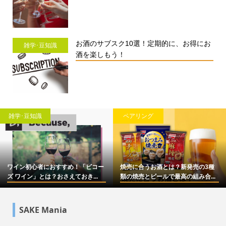
お酒のサブスク10選！定期的に、お得にお
雑学･豆知識
酒を楽しもう！
雑学･豆知識
ペアリング
ワイン初心者におすすめ！「ビコー
焼売に合うお酒とは？新発売の3種
ズ ワイン」とは？おさえておき...
類の焼売とビールで最高の組み合...
SAKE Mania