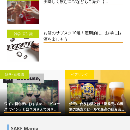
美味しく飲むコツなどもご紹介【...
お酒のサブスク10選！定期的に、お得にお
雑学･豆知識
酒を楽しもう！
雑学･豆知識
ペアリング
ワイン初心者におすすめ！「ビコー
焼売に合うお酒とは？新発売の3種
ズ ワイン」とは？おさえておき...
類の焼売とビールで最高の組み合...
SAKE Mania