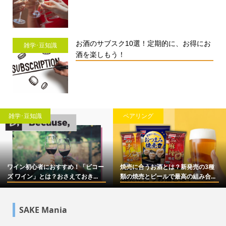
お酒のサブスク10選！定期的に、お得にお
雑学･豆知識
酒を楽しもう！
雑学･豆知識
ペアリング
ワイン初心者におすすめ！「ビコー
焼売に合うお酒とは？新発売の3種
ズ ワイン」とは？おさえておき...
類の焼売とビールで最高の組み合...
SAKE Mania