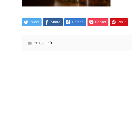
Tweet
Share
Hatena
Pocket
Pin it
コメント:
0