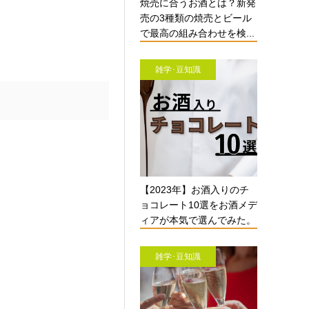
焼売に合うお酒とは？新発
売の3種類の焼売とビール
で最高の組み合わせを検...
雑学･豆知識
【2023年】お酒入りのチ
ョコレート10選をお酒メデ
ィアが本気で選んでみた。
雑学･豆知識