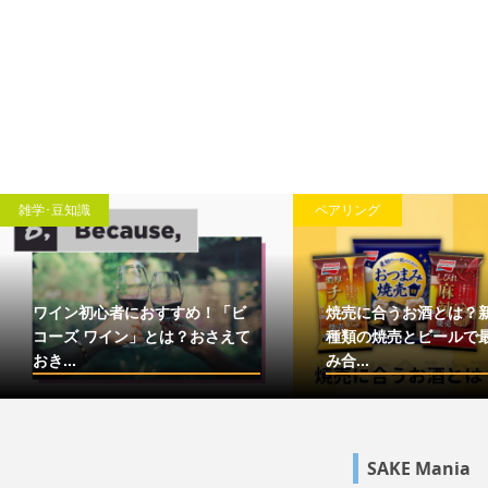
雑学･豆知識
ペアリング
ワイン初心者におすすめ！「ビ
焼売に合うお酒とは？
コーズ ワイン」とは？おさえて
種類の焼売とビールで
おき...
み合...
SAKE Mania