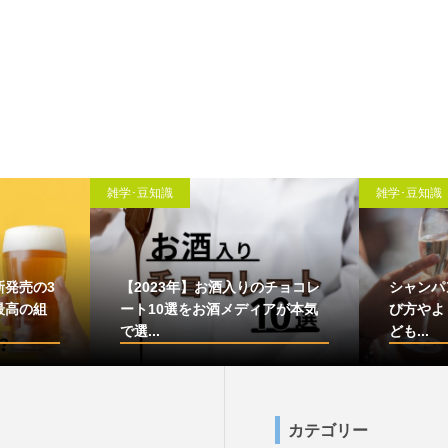
雑学･豆知識
雑学･豆知識
新発売の3
【2023年】お酒入りのチョコレ
シャンパ
最高の組
ート10選をお酒メディアが本気
び方やよ
で選...
ども...
カテゴリー