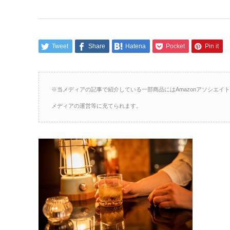
Tweet
Share
Hatena
Pocket
Pin it
※当メディアの記事で紹介している一部商品にはAmazonアソシエ
メディアの運営等に充てられます。