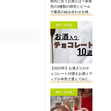
焼売に合うお酒とは？新発
売の3種類の焼売とビール
で最高の組み合わせを検...
雑学･豆知識
【2023年】お酒入りのチ
ョコレート10選をお酒メデ
ィアが本気で選んでみた。
雑学･豆知識