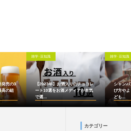
雑学･豆知識
雑学･豆知識
新発売の3
【2023年】お酒入りのチョコレ
シャンパ
最高の組
ート10選をお酒メディアが本気
び方やよ
で選...
ども...
カテゴリー