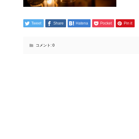
Tweet
Share
Hatena
Pocket
Pin it
コメント:
0