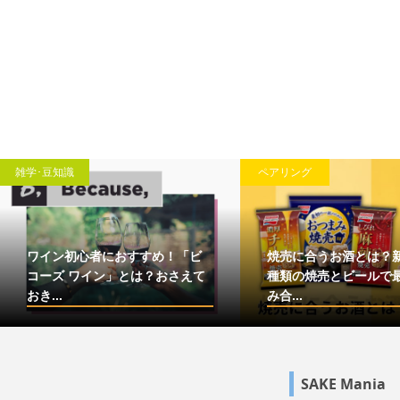
雑学･豆知識
ペアリング
ワイン初心者におすすめ！「ビ
焼売に合うお酒とは？
コーズ ワイン」とは？おさえて
種類の焼売とビールで
おき...
み合...
SAKE Mania