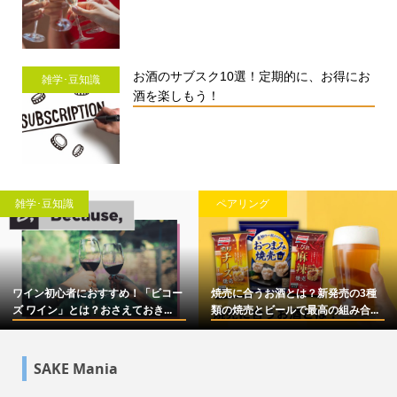
お酒のサブスク10選！定期的に、お得にお
雑学･豆知識
酒を楽しもう！
雑学･豆知識
ペアリング
ワイン初心者におすすめ！「ビコー
焼売に合うお酒とは？新発売の3種
ズ ワイン」とは？おさえておき...
類の焼売とビールで最高の組み合...
SAKE Mania