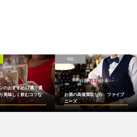
「買取」
ンのおすすめ17選！選
り美味しく飲むコツな
お酒の高価買取なら ファイブ
ニーズ