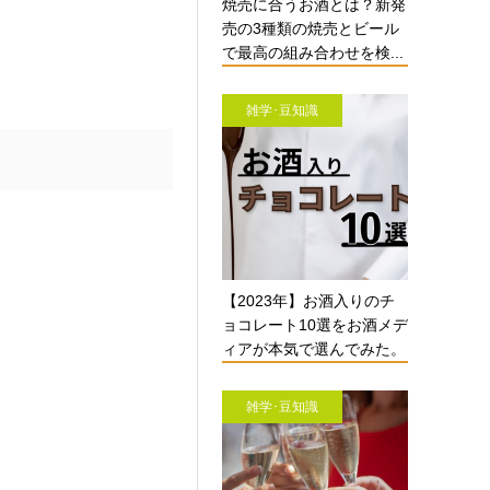
焼売に合うお酒とは？新発
売の3種類の焼売とビール
で最高の組み合わせを検...
雑学･豆知識
【2023年】お酒入りのチ
ョコレート10選をお酒メデ
ィアが本気で選んでみた。
雑学･豆知識