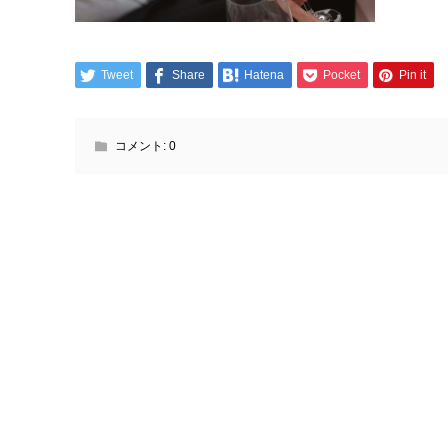
Tweet
Share
Hatena
Pocket
Pin it
コメント:
0