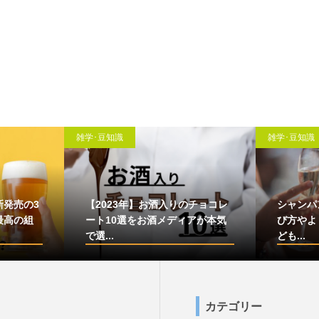
雑学･豆知識
雑学･豆知識
新発売の3
【2023年】お酒入りのチョコレ
シャンパ
最高の組
ート10選をお酒メディアが本気
び方やよ
で選...
ども...
カテゴリー