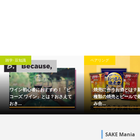
雑学･豆知識
ペアリング
ワイン初心者におすすめ！「ビ
焼売に合うお酒とは？
コーズ ワイン」とは？おさえて
種類の焼売とビールで
おき...
み合...
SAKE Mania