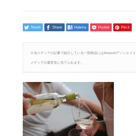
Tweet
Share
Hatena
Pocket
Pin it
※当メディアの記事で紹介している一部商品にはAmazonアソシエ
メディアの運営等に充てられます。