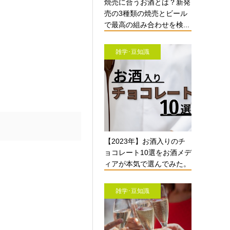
焼売に合うお酒とは？新発
売の3種類の焼売とビール
で最高の組み合わせを検...
雑学･豆知識
【2023年】お酒入りのチ
ョコレート10選をお酒メデ
ィアが本気で選んでみた。
雑学･豆知識