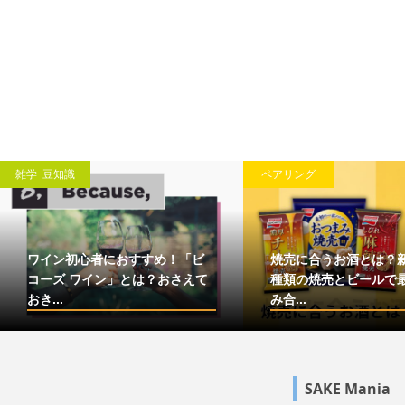
雑学･豆知識
ペアリング
ワイン初心者におすすめ！「ビ
焼売に合うお酒とは？
コーズ ワイン」とは？おさえて
種類の焼売とビールで
おき...
み合...
SAKE Mania