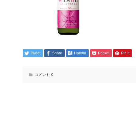
Tweet
Share
Hatena
Pocket
Pin it
コメント:
0