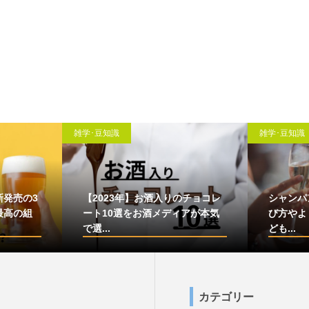
雑学･豆知識
雑学･豆知識
新発売の3
【2023年】お酒入りのチョコレ
シャンパ
最高の組
ート10選をお酒メディアが本気
び方やよ
で選...
ども...
カテゴリー