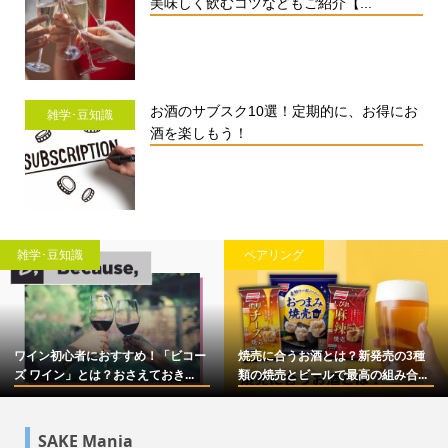
美味しく飲むコツなどもご紹介【...
お酒のサブスク10選！定期的に、お得にお
雑学･豆知識
酒を楽しもう！
雑学･豆知識
ペアリング
ワイン初心者におすすめ！「ビコー
焼売に合うお酒とは？新発売の3種
ズ ワイン」とは？おさえておき...
類の焼売とビールで最高の組み合...
SAKE Mania