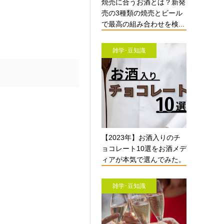
焼売に合うお酒とは？新発
売の3種類の焼売とビール
で最高の組み合わせを検...
雑学･豆知識
【2023年】お酒入りのチ
ョコレート10選をお酒メデ
ィアが本気で選んでみた。
雑学･豆知識