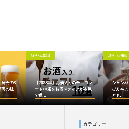
雑学･豆知識
雑学･豆知識
新発売の3
【2023年】お酒入りのチョコレ
シャンパ
最高の組
ート10選をお酒メディアが本気
び方やよ
で選...
ども...
カテゴリー