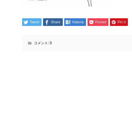
Tweet
Share
Hatena
Pocket
Pin it
コメント:
0