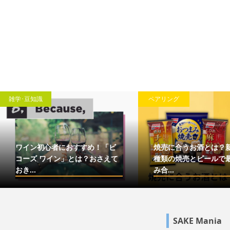
雑学･豆知識
ペアリング
ワイン初心者におすすめ！「ビ
焼売に合うお酒とは？
コーズ ワイン」とは？おさえて
種類の焼売とビールで
おき...
み合...
SAKE Mania